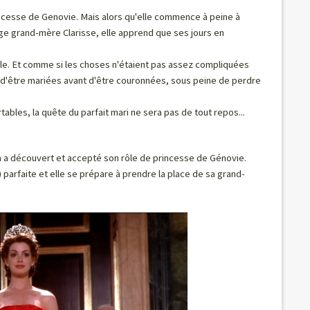
incesse de Genovie. Mais alors qu'elle commence à peine à
age grand-mère Clarisse, elle apprend que ses jours en
ale. Et comme si les choses n'étaient pas assez compliquées
s d'être mariées avant d'être couronnées, sous peine de perdre
bles, la quête du parfait mari ne sera pas de tout repos...
a a découvert et accepté son rôle de princesse de Génovie.
 parfaite et elle se prépare à prendre la place de sa grand-