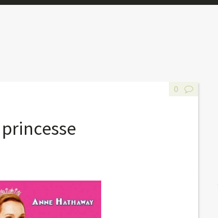
0
 princesse