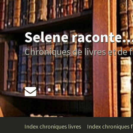
Selene raconte..
Chroniques de livres et de f
Index chroniques livres
Index chroniques f