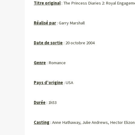
Titre original
: The Princess Diaries 2: Royal Engagem
Réalisé par
: Garry Marshall
Date de sortie
: 20 octobre 2004
Genre
: Romance
Pays d’origine
: USA
Durée
: 1h53
Casting
: Anne Hathaway, Julie Andrews, Hector Elizon