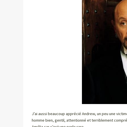
J’ai aussi beaucoup apprécié Andrew, un peu une victime 
homme bien, gentil, attentionné et terriblement compréhe
Amélia car c’est une perle rare.