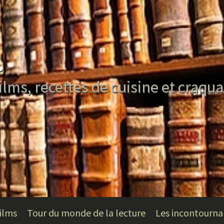
.
ilms, recettes de cuisine et craqu
ilms
Tour du monde de la lecture
Les incontourna